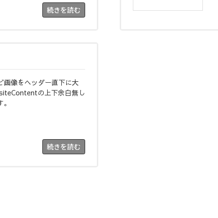
続きを読む
ど画像をヘッダー直下に大
teContentの上下余白無し
す。
続きを読む