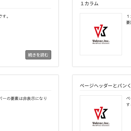
１カラム
です。
１
要
続きを読む
ページヘッダーとパン
バーの要素は非表示になり
ペ
す