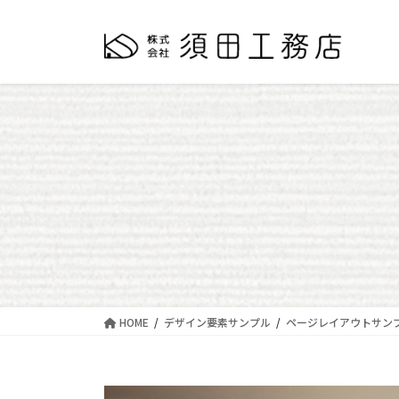
コ
ナ
ン
ビ
テ
ゲ
ン
ー
ツ
シ
に
ョ
移
ン
動
に
移
動
HOME
デザイン要素サンプル
ページレイアウトサン