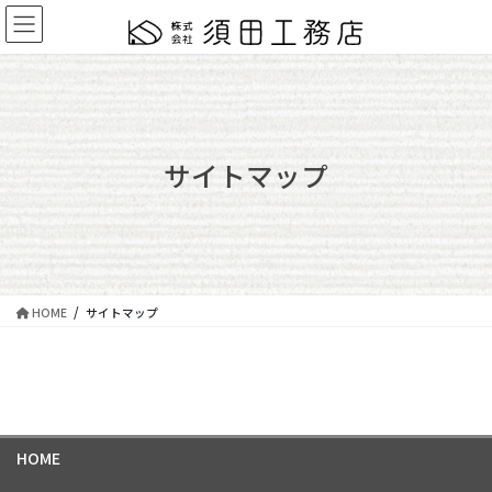
コ
ナ
ン
ビ
テ
ゲ
ン
ー
ツ
シ
に
ョ
移
ン
サイトマップ
動
に
移
動
HOME
サイトマップ
HOME