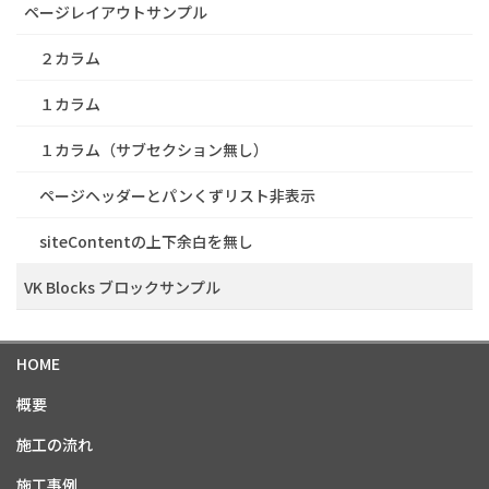
ページレイアウトサンプル
２カラム
１カラム
１カラム（サブセクション無し）
ページヘッダーとパンくずリスト非表示
siteContentの上下余白を無し
VK Blocks ブロックサンプル
HOME
概要
施工の流れ
施工事例